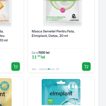
ta,
Masca Servetel Pentru Fata,
tru
Elmiplant, Detox, 20 ml
 20 ml
11.00 lei
De la
11
,50
lei
Stoc
:
20
SKU:
166410