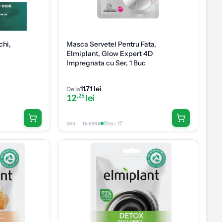
chi,
Masca Servetel Pentru Fata,
Elmiplant, Glow Expert 4D
Impregnata cu Ser, 1 Buc
11.71 lei
De la
12
,25
lei
Stoc
:
17
SKU:
166398