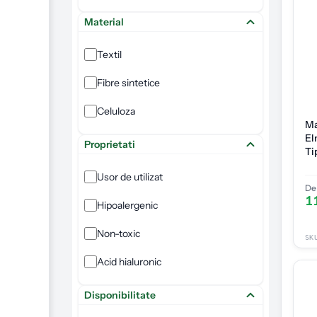
Material
Textil
Fibre sintetice
Celuloza
Ma
El
Proprietati
Ti
Usor de utilizat
De 
1
Hipoalergenic
Non-toxic
SK
Acid hialuronic
Disponibilitate