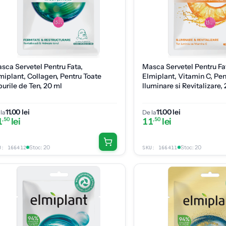
sca Servetel Pentru Fata,
Masca Servetel Pentru Fa
miplant, Collagen, Pentru Toate
Elmiplant, Vitamin C, Pen
purile de Ten, 20 ml
Iluminare si Revitalizare,
11.00 lei
11.00 lei
la
De la
1
,50
lei
11
,50
lei
Stoc
:
20
Stoc
:
20
U:
166412
SKU:
166411