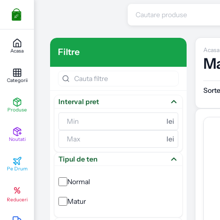
Acasa
Filtre
Acasa
Ma
Categorii
Sort
Interval pret
Produse
lei
lei
Noutati
Tipul de ten
Pe Drum
Normal
%
Reduceri
Matur