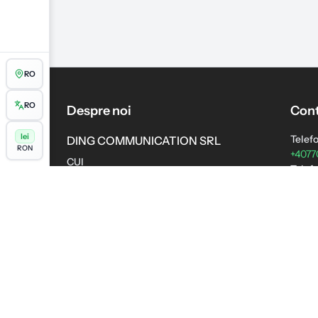
RO
RO
Despre noi
Cont
lei
Telef
DING COMMUNICATION SRL
RON
+4077
CUI
Telefo
RO27078460
+4077
Nr. Reg. Com.:
Email
J2010000700161
conta
Adresa Sediului Social
Progr
Str. Grefierului Nr. 2
Luni -
Dobridor, 207416, Dolj
Romania
Adresa depozit
Strada Moara Domneasca nr. 8, Hala V9
Afumati, 077010, Ilfov