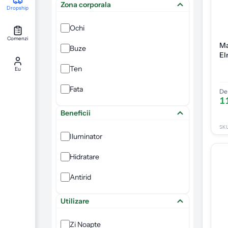
Zona corporala
Dropship
Ochi
Comenzi
Ma
Buze
El
Ten
Eu
Fata
De 
1
Beneficii
SK
Iluminator
Hidratare
Antirid
Utilizare
Zi Noapte