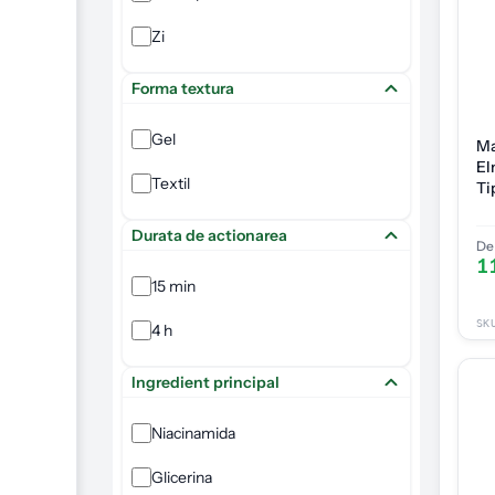
Zi
Forma textura
Gel
Ma
El
Textil
Ti
Durata de actionarea
De 
1
15 min
SK
4 h
Ingredient principal
Niacinamida
Glicerina