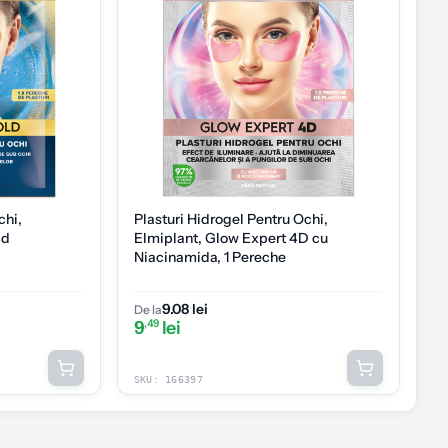
chi,
Plasturi Hidrogel Pentru Ochi,
ld
Elmiplant, Glow Expert 4D cu
Niacinamida, 1 Pereche
9.08 lei
De la
9
,49
lei
SKU:
166397