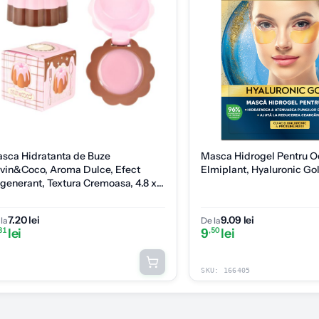
sca Hidratanta de Buze
Masca Hidrogel Pentru O
vin&Coco, Aroma Dulce, Efect
Elmiplant, Hyaluronic Go
generant, Textura Cremoasa, 4.8 x
8 x 4.5 cm, 2.5 g, Model
7.20 lei
9.09 lei
la
De la
31
lei
9
,50
lei
SKU:
166405