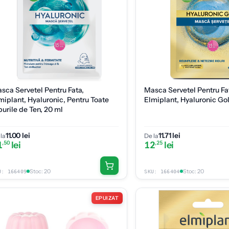
sca Servetel Pentru Fata,
Masca Servetel Pentru Fa
miplant, Hyaluronic, Pentru Toate
Elmiplant, Hyaluronic Go
purile de Ten, 20 ml
11.00 lei
11.71 lei
la
De la
1
,50
lei
12
,25
lei
Stoc
:
20
Stoc
:
20
U:
166409
SKU:
166404
EPUIZAT