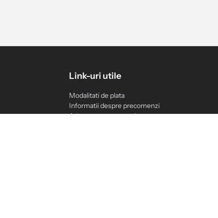
Link-uri utile
Modalitati de plata
Informatii despre precomenzi
Adauga cerere noua de retur
Contact
Solicitari IT