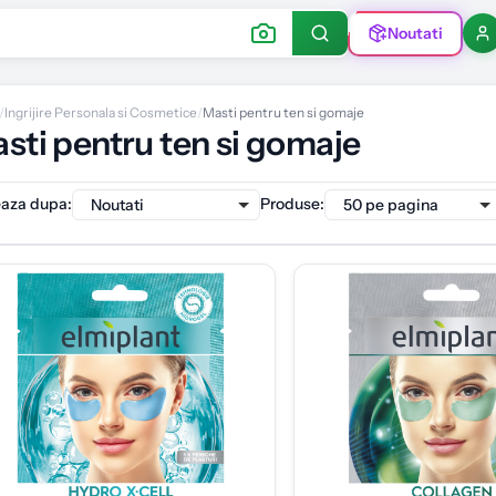
Noutati
/
Ingrijire Personala si Cosmetice
/
Masti pentru ten si gomaje
sti pentru ten si gomaje
eaza dupa
:
Produse
: