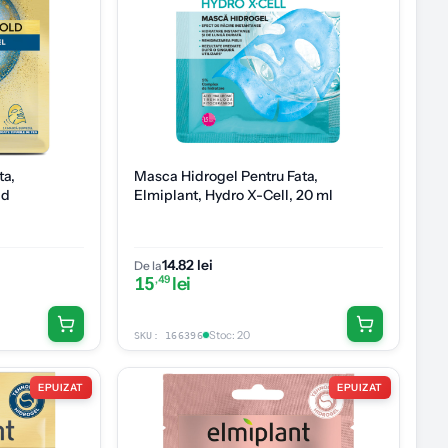
ta,
Masca Hidrogel Pentru Fata,
ld
Elmiplant, Hydro X-Cell, 20 ml
14.82 lei
De la
15
,49
lei
Stoc
:
20
SKU:
166396
EPUIZAT
EPUIZAT