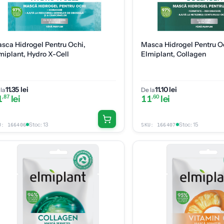
sca Hidrogel Pentru Ochi,
Masca Hidrogel Pentru O
miplant, Hydro X-Cell
Elmiplant, Collagen
11.35 lei
11.10 lei
la
De la
1
,87
lei
11
,60
lei
Stoc
:
13
Stoc
:
15
U:
166406
SKU:
166407