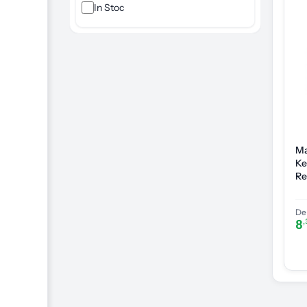
In Stoc
Ma
Ke
Re
4.
De 
8
,