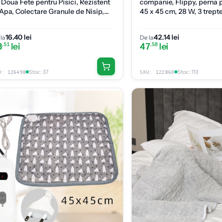
 Doua Fete pentru Pisici, Rezistent
companie, Flippy, perna p
 Apa, Colectare Granule de Nisip,
45 x 45 cm, 28 W, 3 trepte
tiderapant, 40x50 cm, Negru
perna pentru pisici, Anti
Gri
16.40 lei
42.14 lei
la
De la
8
,51
lei
47
,58
lei
Stoc
:
37
Stoc
:
113
U:
126498
SKU:
122860