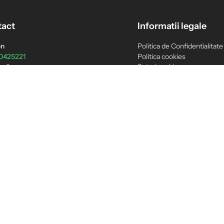
act
Informatii legale
on
Politica de Confidentialitate
0425221
Politica cookies
Setari cookie
n 2
Termenii si Conditiile
3759038
Politica de livrare
Politica de retur
ct@teomarket.com
Politica de retur B2B
am:
Politica de garantie
 Vineri 9:00 - 16:30
GDPR - Drepturile tale