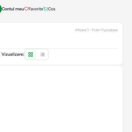
Contul meu
Favorite
Cos
Afisare
1
-
11
din
11
produse
Vizualizare
: