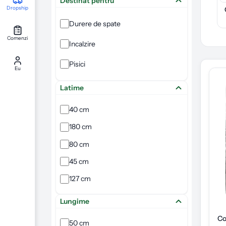
Destinat pentru
Dropship
Durere de spate
Comenzi
Incalzire
Pisici
Eu
Latime
40 cm
180 cm
80 cm
45 cm
127 cm
Lungime
Co
50 cm