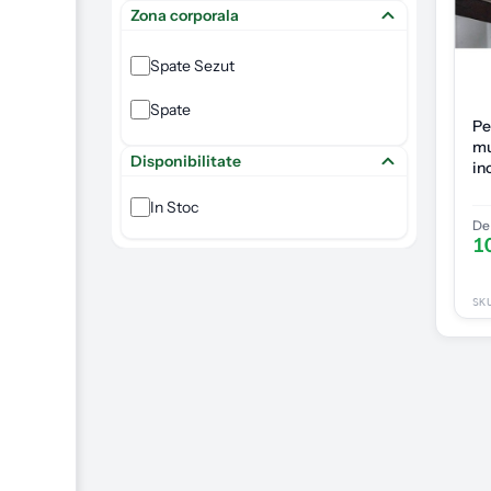
Zona corporala
Spate Sezut
Spate
Pe
mu
Disponibilitate
in
In Stoc
De 
1
SK