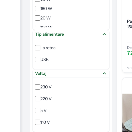
180 W
20 W
Pa
15
100 W
Tip alimentare
La retea
De 
7
USB
SK
Voltaj
230 V
220 V
5 V
110 V