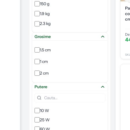
150 g
Pa
1.9 kg
co
cm
2.3 kg
pe
De 
Grosime
4
1.5 cm
SK
1 cm
2 cm
Putere
10 W
25 W
60 W