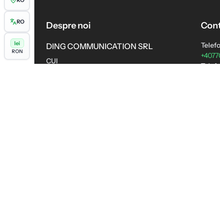
RO
RO
Despre noi
Cont
lei
Telef
DING COMMUNICATION SRL
RON
+4077
CUI
Telefo
RO27078460
+4077
Nr. Reg. Com.:
Email
J2010000700161
conta
Adresa Sediului Social
Progr
Str. Grefierului Nr. 2
Luni -
Dobridor, 207416, Dolj
Romania
Adresa depozit
Strada Moara Domneasca nr. 8, Hala V9
Afumati, 077010, Ilfov
Romania