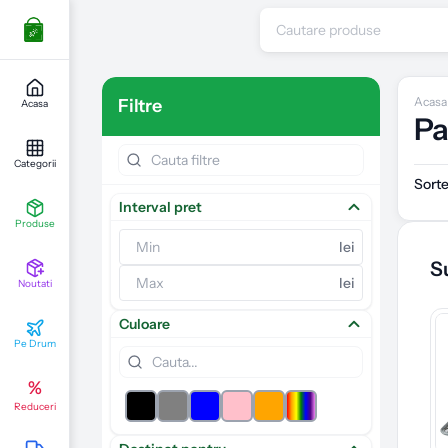
Acasa
Filtre
Acasa
Pa
Categorii
Sort
Interval pret
Produse
lei
S
lei
Noutati
Culoare
Pe Drum
%
Reduceri