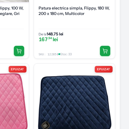
lippy, 100 W,
Patura electrica simpla, Flippy, 180 W,
reglare, Gri
200 x 180 cm, Multicolor
148.75 lei
De la
167
,94
lei
Stoc
:
33
SKU:
122858
EPUIZAT
EPUIZAT