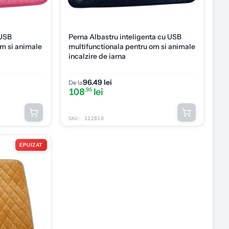
 USB
Perna Albastru inteligenta cu USB
om si animale
multifunctionala pentru om si animale
incalzire de iarna
96.49 lei
De la
108
,95
lei
SKU:
122810
EPUIZAT