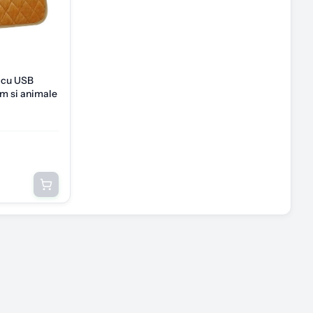
a cu USB
om si animale