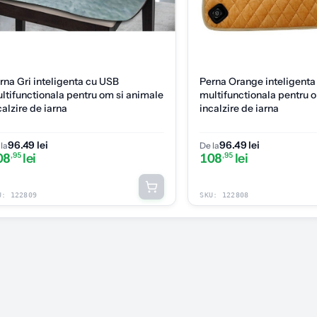
rna Gri inteligenta cu USB
Perna Orange inteligent
ltifunctionala pentru om si animale
multifunctionala pentru 
calzire de iarna
incalzire de iarna
96.49 lei
96.49 lei
la
De la
08
,95
lei
108
,95
lei
U:
122809
SKU:
122808