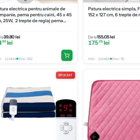
tura electrica pentru animale de
Patura electrica simpla, F
mpanie, perna pentru caini, 45 x 45
152 x 127 cm, 6 trepte de 
, 25W, 2 trepte de reglaj perna
ntru pisici, anti-alunecare, Gri
39.80 lei
155.05 lei
la
De la
4
,93
lei
175
,05
lei
Stoc
:
352
Stoc
:
16
U:
122861
SKU:
122863
EPUIZAT