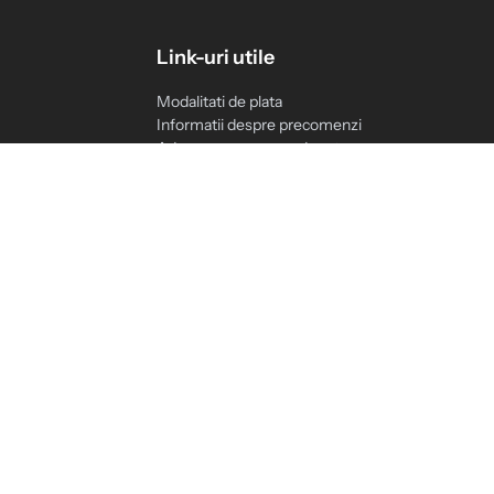
Link-uri utile
Modalitati de plata
Informatii despre precomenzi
Adauga cerere noua de retur
Contact
Solicitari IT