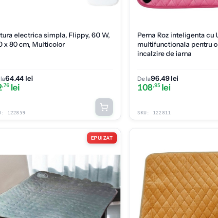
tura electrica simpla, Flippy, 60 W,
Perna Roz inteligenta cu
0 x 80 cm, Multicolor
multifunctionala pentru 
incalzire de iarna
64.44 lei
96.49 lei
la
De la
2
,76
lei
108
,95
lei
U:
122859
SKU:
122811
EPUIZAT