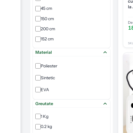
cu
la
45 cm
An
150 cm
De 
1
200 cm
152 cm
SK
Material
Poliester
Sintetic
EVA
Greutate
1 Kg
0.2 kg